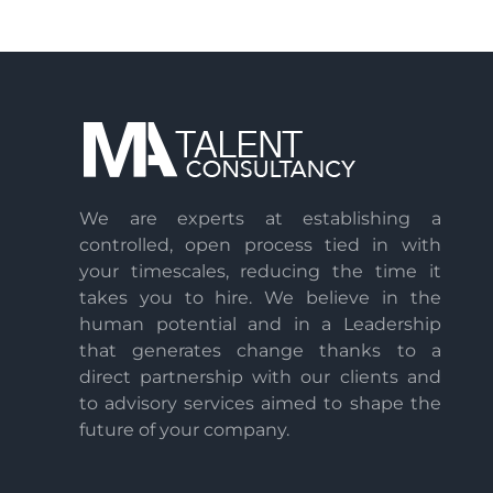
We are experts at establishing a
controlled, open process tied in with
your timescales, reducing the time it
takes you to hire. We believe in the
human potential and in a Leadership
that generates change thanks to a
direct partnership with our clients and
to advisory services aimed to shape the
future of your company.