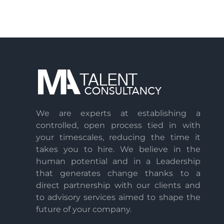
We are experts at establishing a
controlled, open process tied in with
your timescales, reducing the time it
takes you to hire. We believe in the
human potential and in a Leadership
that generates change thanks to a
direct partnership with our clients and
to advisory services aimed to shape the
future of your company.